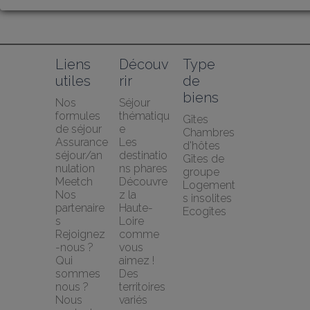
Liens 
Découv
Type 
utiles
rir
de 
biens
Nos 
Séjour 
formules 
thématiqu
Gîtes
de séjour
e
Chambres 
Assurance 
Les 
d'hôtes
séjour/an
destinatio
Gîtes de 
nulation 
ns phares
groupe
Meetch
Découvre
Logement
Nos 
z la 
s insolites
partenaire
Haute-
Ecogîtes
s
Loire 
Rejoignez
comme 
-nous ?
vous 
Qui 
aimez !
sommes 
Des 
nous ?
territoires 
Nous 
variés