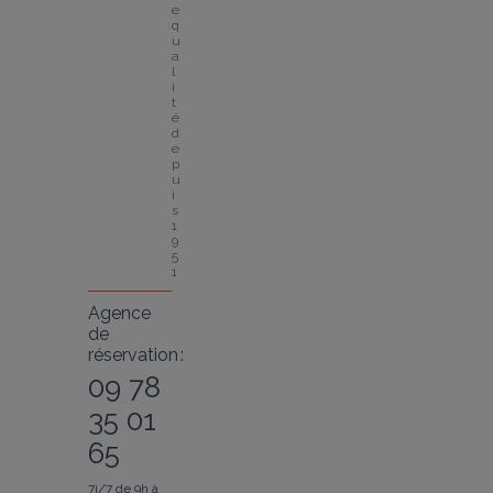
e 
q
u
a
l
i
t
é 
d
e
p
u
i
s 
1
9
5
1
Agence
de
réservation :
09 78
35 01
65
7j/7 de 9h à