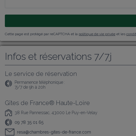
Cette page est protégé par reCAPTCHA et la
politique de vie privée
et les
condit
Infos et réservations 7/7j
Le service de réservation
Permanence téléphonique :
7j/7 de 9h à 20h
Gîtes de France® Haute-Loire
38 Rue Pannessac, 43000 Le Puy-en-Velay
09 78 35 01 65
resa@chambres-gites-de-france.com