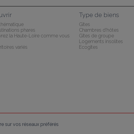
vrir
Type de biens
 thématique
Gîtes
tinations phares
Chambres d'hôtes
rez la Haute-Loire comme vous 
Gîtes de groupe
Logements insolites
ritoires variés
Ecogîtes
e sur vos réseaux préférés