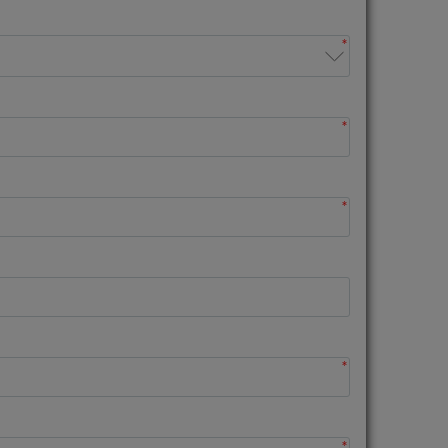
*
*
*
*
*