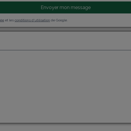
Envoyer mon message
vée
et les
conditions d'utilisation
de Google.
j