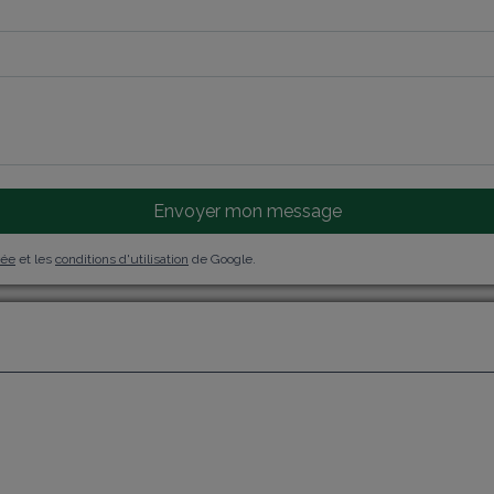
Envoyer mon message
vée
et les
conditions d'utilisation
de Google.
j