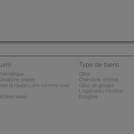
vrir
Type de biens
 thématique
Gîtes
tinations phares
Chambres d'hôtes
rez la Haute-Loire comme vous 
Gîtes de groupe
Logements insolites
ritoires variés
Ecogîtes