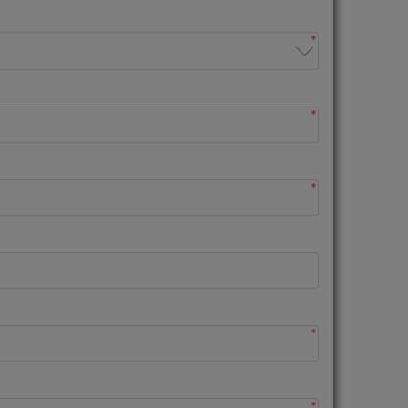
*
*
*
*
*