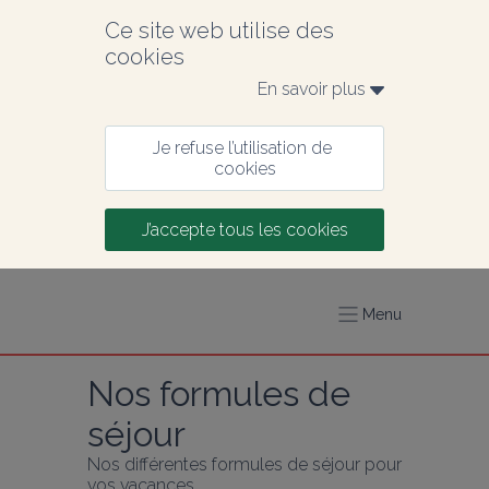
Ce site web utilise des 
cookies
En savoir plus 
Je refuse l’utilisation de 
cookies
J’accepte tous les cookies
Menu
Nos formules de 
séjour
Nos différentes formules de séjour pour 
vos vacances