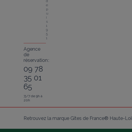
d
e
p
u
i
s 
1
9
5
1
Agence
de
réservation :
09 78
35 01
65
7j/7 de 9h à
20h
Retrouvez la marque Gîtes de France® Haute-Loir