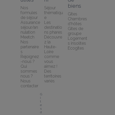
biens
Nos 
Séjour 
formules 
thématiqu
Gîtes
de séjour
e
Chambres 
Assurance 
Les 
d'hôtes
séjour/an
destinatio
Gîtes de 
nulation 
ns phares
groupe
Meetch
Découvre
Logement
Nos 
z la 
s insolites
partenaire
Haute-
Ecogîtes
s
Loire 
Rejoignez
comme 
-nous ?
vous 
Qui 
aimez !
sommes 
Des 
nous ?
territoires 
Nous 
variés
contacter
G
î
t
e
s 
d