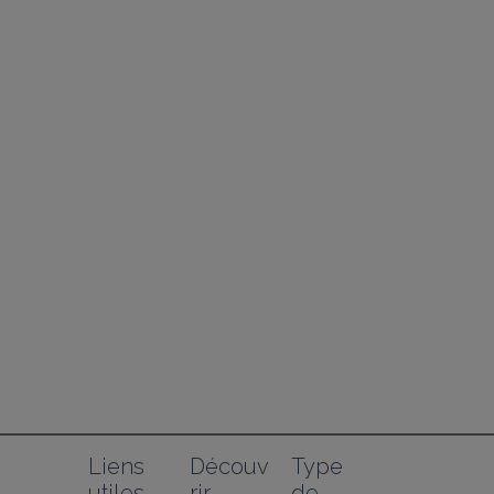
Liens 
Découv
Type 
utiles
rir
de 