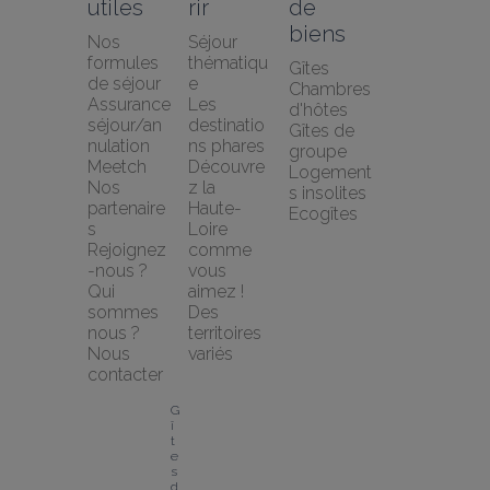
utiles
rir
de 
biens
Nos 
Séjour 
formules 
thématiqu
Gîtes
de séjour
e
Chambres 
Assurance 
Les 
d'hôtes
séjour/an
destinatio
Gîtes de 
nulation 
ns phares
groupe
Meetch
Découvre
Logement
Nos 
z la 
s insolites
partenaire
Haute-
Ecogîtes
s
Loire 
Rejoignez
comme 
-nous ?
vous 
Qui 
aimez !
sommes 
Des 
nous ?
territoires 
Nous 
variés
contacter
G
î
t
e
s 
d