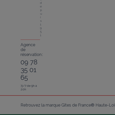
d
e
p
u
i
s 
1
9
5
1
Agence
de
réservation :
09 78
35 01
65
7j/7 de 9h à
20h
Retrouvez la marque Gîtes de France® Haute-Loir