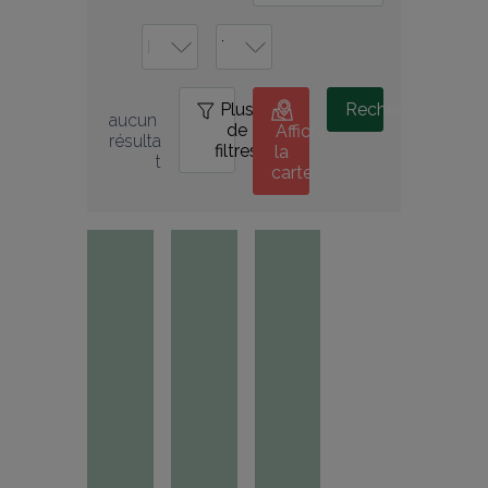
Plus
0
Rechercher
aucun 
de
Afficher
résulta
filtres
la
t
carte