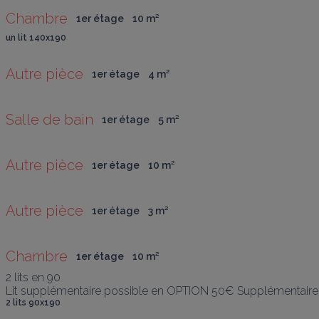
Chambre
1er étage
10
 m
²
un lit 140x190
Autre pièce
1er étage
4
 m
²
Salle de bain
1er étage
5
 m
²
Autre pièce
1er étage
10
 m
²
Autre pièce
1er étage
3
 m
²
Chambre
1er étage
10
 m
²
2 lits en 90

Lit supplémentaire possible en OPTION 50€ Supplémentaire
2 lits 90x190