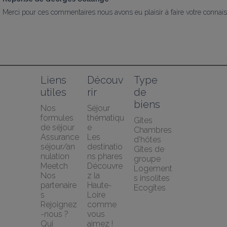
Merci pour ces commentaires nous avons eu plaisir à faire votre connaiss
Liens 
Découv
Type 
utiles
rir
de 
biens
Nos 
Séjour 
formules 
thématiqu
Gîtes
de séjour
e
Chambres 
Assurance 
Les 
d'hôtes
séjour/an
destinatio
Gîtes de 
nulation 
ns phares
groupe
Meetch
Découvre
Logement
Nos 
z la 
s insolites
partenaire
Haute-
Ecogîtes
s
Loire 
Rejoignez
comme 
-nous ?
vous 
Qui 
aimez !