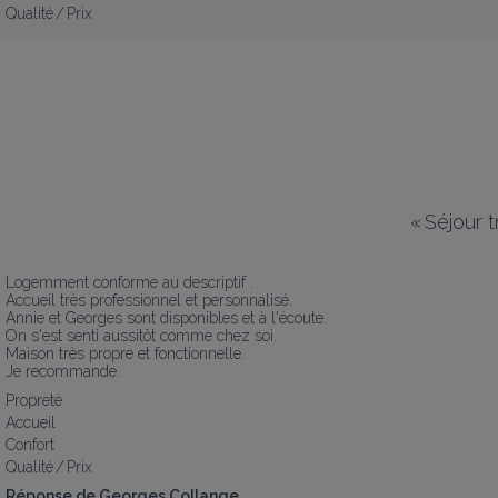
Qualité / Prix
«
Séjour 
Logemment conforme au descriptif .

Accueil très professionnel et personnalisé.

Annie et Georges sont disponibles et à l'écoute. 

On s'est senti aussitôt comme chez soi. 

Maison très propre et fonctionnelle.

Je recommande.
Propreté
Accueil
Confort
Qualité / Prix
Réponse de Georges Collange