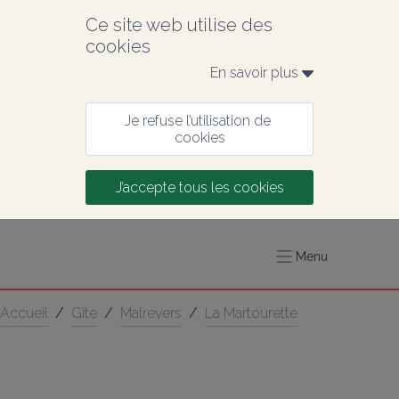
Ce site web utilise des 
cookies
En savoir plus 
Je refuse l’utilisation de 
cookies
J’accepte tous les cookies
Menu
Accueil
/
Gîte
/
Malrevers
/
La Martourette