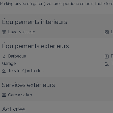
Parking privée où garer 3 voitures, portique en bois, table for
Équipements intérieurs
Lave-vaisselle
L
Équipements extérieurs
Barbecue
P
Garage
T
Terrain / jardin clos
Services extérieurs
Gare
à 12 km
Activités