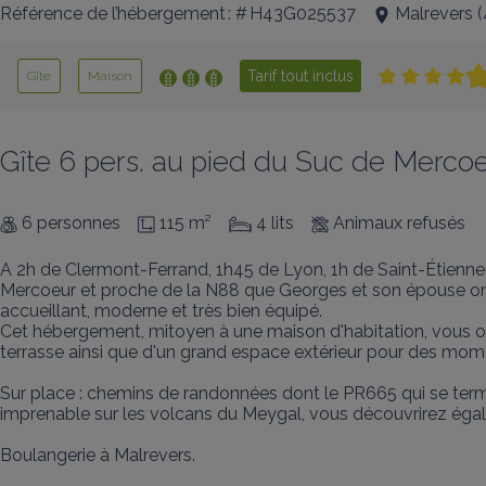
Référence de l’hébergement : # H43G025537
Malrevers
(
Tarif tout inclus
Gîte
Maison
Gîte 6 pers. au pied du Suc de Merco
6 personnes
115 m²
4 lits
Animaux refusés
A 2h de Clermont-Ferrand, 1h45 de Lyon, 1h de Saint-Étienne e
Mercoeur et proche de la N88 que Georges et son épouse ont 
accueillant, moderne et très bien équipé.

Cet hébergement, mitoyen à une maison d'habitation, vous off
terrasse ainsi que d'un grand espace extérieur pour des mome
Sur place : chemins de randonnées dont le PR665 qui se ter
imprenable sur les volcans du Meygal, vous découvrirez égal
Boulangerie à Malrevers.
