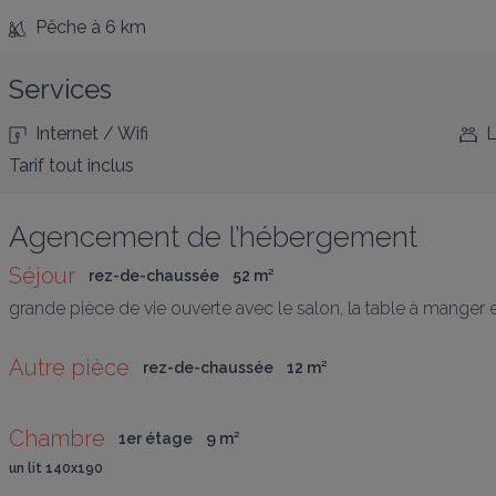
Pêche
à 6 km
Services
Internet / Wifi
L
Tarif tout inclus
Agencement de l’hébergement
Séjour
rez-de-chaussée
52
 m
²
grande pièce de vie ouverte avec le salon, la table à manger e
Autre pièce
rez-de-chaussée
12
 m
²
Chambre
1er étage
9
 m
²
un lit 140x190