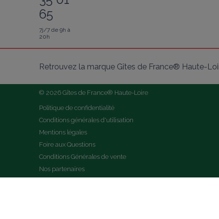
65
7j/7 de 9h à
20h
Retrouvez la marque Gîtes de France® Haute-Loir
© 2026 Gîtes de France® Haute-Loire
Politique de confidentialité
Conditions générales d'utilisation
Mentions légales
Foire aux Questions
Conditions Générales de vente
Nos partenaires