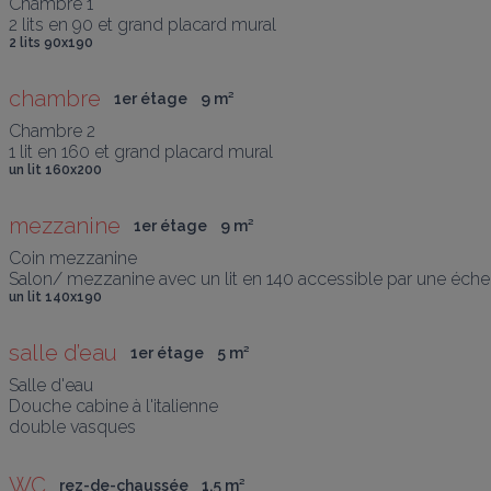
Chambre 1 

2 lits en 90 et grand placard mural
2 lits 90x190
chambre
1er étage
9
 m
²
Chambre 2 

1 lit en 160 et grand placard mural
un lit 160x200
mezzanine
1er étage
9
 m
²
Coin mezzanine 

Salon/ mezzanine avec un lit en 140 accessible par une éche
un lit 140x190
salle d’eau
1er étage
5
 m
²
Salle d'eau 

Douche cabine à l'italienne 

double vasques
WC
rez-de-chaussée
1,5
 m
²