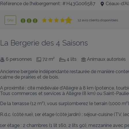
Référence de l’hébergement : # H43G006587
Céaux-d'Al
Gîte
12 avis clients disponibles
La Bergerie des 4 Saisons
6 personnes
72 m²
4 lits
Animaux autorisés
Ancienne bergerie indépendante restaurée de manière contem
calme de prairies et de bois. 

A proximité : cité médiévale d'Allègre à 8 km (potence, tourbi
Tous commerces et services à Allègre (8 km) ou Saint-Paulie
De la terrasse (12 m²), vous surplomberez le terrain (1000 m²
R.d.c. (côté rue), 1er étage (côté jardin) : séjour-cuisine (TV, 
1er étage : 2 chambres (1 lit 160, 2 lits 90), mezzanine avec pet