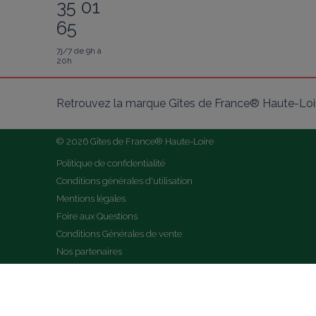
35 01
65
7j/7 de 9h à
20h
Retrouvez la marque Gîtes de France® Haute-Loir
© 2026 Gîtes de France® Haute-Loire
Politique de confidentialité
Conditions générales d'utilisation
Mentions légales
Foire aux Questions
Conditions Générales de vente
Nos partenaires