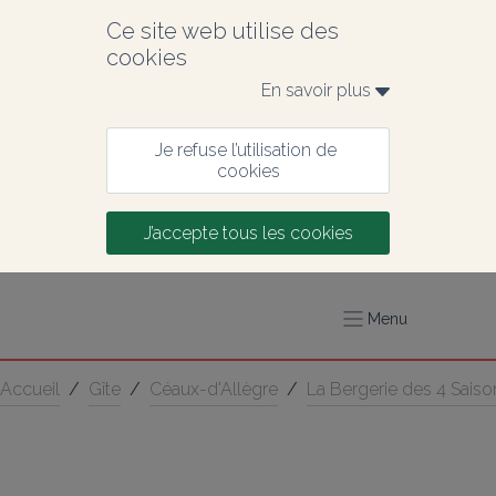
Ce site web utilise des 
cookies
En savoir plus 
Je refuse l’utilisation de 
cookies
J’accepte tous les cookies
Menu
Accueil
/
Gîte
/
Céaux-d'Allègre
/
La Bergerie des 4 Saiso