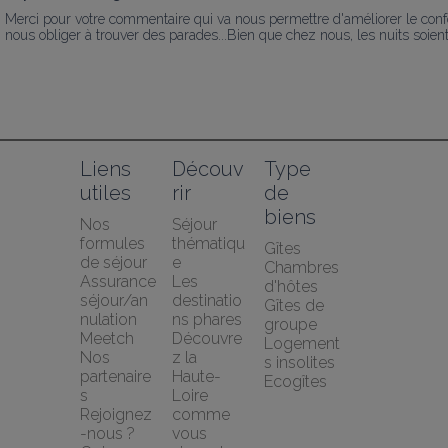
Merci pour votre commentaire qui va nous permettre d'améliorer le confor
nous obliger à trouver des parades...Bien que chez nous, les nuits soient
Liens 
Découv
Type 
utiles
rir
de 
biens
Nos 
Séjour 
formules 
thématiqu
Gîtes
de séjour
e
Chambres 
Assurance 
Les 
d'hôtes
séjour/an
destinatio
Gîtes de 
nulation 
ns phares
groupe
Meetch
Découvre
Logement
Nos 
z la 
s insolites
partenaire
Haute-
Ecogîtes
s
Loire 
Rejoignez
comme 
-nous ?
vous 