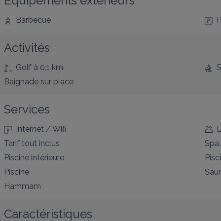
Équipements extérieurs
Barbecue
P
Activités
Golf
à 0,1 km
S
Baignade
sur place
Services
Internet / Wifi
L
Tarif tout inclus
Spa 
Piscine intérieure
Pisc
Piscine
Sau
Hammam
Caractéristiques