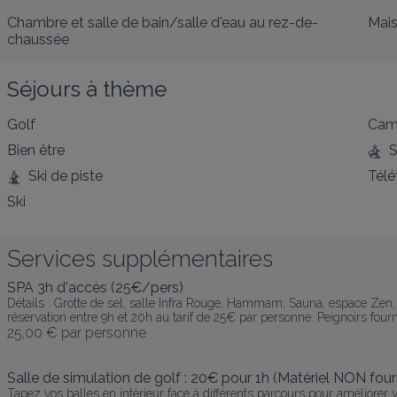
Chambre et salle de bain/salle d'eau au rez-de-
Mais
chaussée
Séjours à thème
Golf
Cam
Bien être
S
Ski de piste
Télé
Ski
Services supplémentaires
SPA 3h d'accès (25€/pers)
Détails : Grotte de sel, salle Infra Rouge, Hammam, Sauna, espace Zen
réservation entre 9h et 20h au tarif de 25€ par personne. Peignoirs fourn
25,00 €
par personne
Salle de simulation de golf : 20€ pour 1h (Matériel NON four
Tapez vos balles en intérieur face à différents parcours pour améliorer