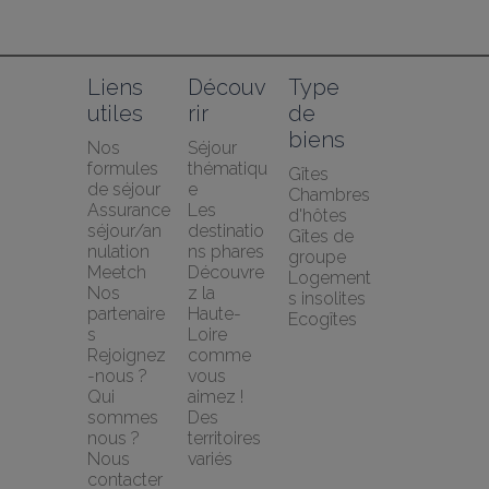
Liens 
Découv
Type 
utiles
rir
de 
biens
Nos 
Séjour 
formules 
thématiqu
Gîtes
de séjour
e
Chambres 
Assurance 
Les 
d'hôtes
séjour/an
destinatio
Gîtes de 
nulation 
ns phares
groupe
Meetch
Découvre
Logement
Nos 
z la 
s insolites
partenaire
Haute-
Ecogîtes
s
Loire 
Rejoignez
comme 
-nous ?
vous 
Qui 
aimez !
sommes 
Des 
nous ?
territoires 
Nous 
variés
contacter