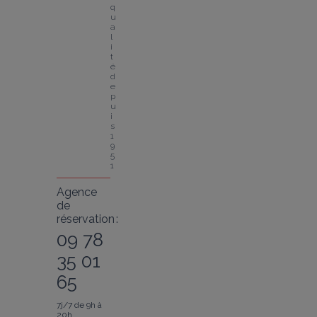
q
u
a
l
i
t
é 
d
e
p
u
i
s 
1
9
5
1
Agence
de
réservation :
09 78
35 01
65
7j/7 de 9h à
20h