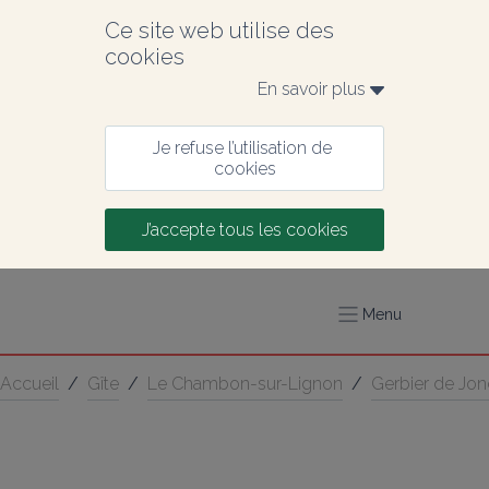
Ce site web utilise des 
cookies
En savoir plus 
Je refuse l’utilisation de 
cookies
J’accepte tous les cookies
Menu
Accueil
/
Gîte
/
Le Chambon-sur-Lignon
/
Gerbier de Jon