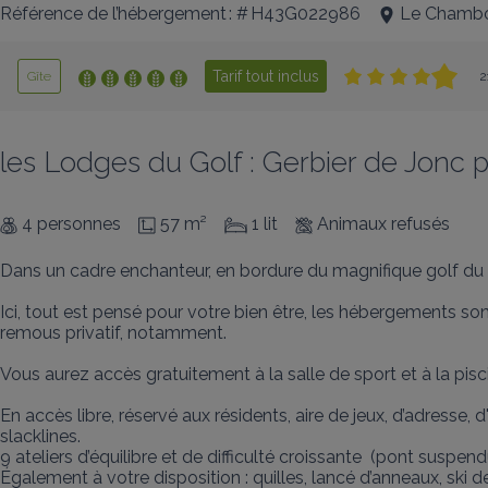
Référence de l’hébergement : # H43G022986
Le Chambo
Tarif tout inclus
Gîte
2
les Lodges du Golf : Gerbier de Jon
4 personnes
57 m²
1 lit
Animaux refusés
Dans un cadre enchanteur, en bordure du magnifique golf du 
Ici, tout est pensé pour votre bien être, les hébergements s
remous privatif, notamment. 

Vous aurez accès gratuitement à la salle de sport et à la piscin
En accès libre, réservé aux résidents, aire de jeux, d’adresse, 
slacklines.

9 ateliers d’équilibre et de difficulté croissante  (pont suspendu
Également à votre disposition : quilles, lancé d’anneaux, ski