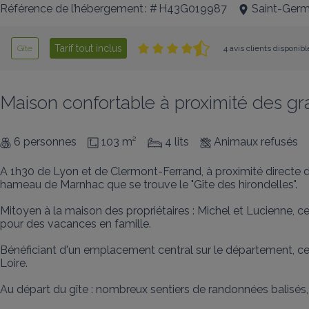
Référence de l’hébergement : # H43G019987
Saint-Ger
Tarif tout inclus
Gîte
4 avis clients disponibl
Maison confortable à proximité des gr
6 personnes
103 m²
4 lits
Animaux refusés
A 1h30 de Lyon et de Clermont-Ferrand, à proximité directe de
hameau de Marnhac que se trouve le "Gîte des hirondelles".

Mitoyen à la maison des propriétaires : Michel et Lucienne, ce
pour des vacances en famille.

Bénéficiant d'un emplacement central sur le département, cet
Loire.

Au départ du gîte : nombreux sentiers de randonnées balisés,