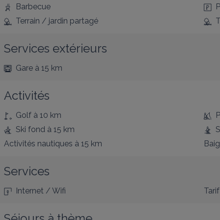
Barbecue
P
Terrain / jardin partagé
T
Services extérieurs
Gare
à 15 km
Activités
Golf
à 10 km
P
Ski fond
à 15 km
S
Activités nautiques
à 15 km
Bai
Services
Internet / Wifi
Tarif
Séjours à thème