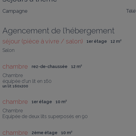
Campagne
Télé
Agencement de l’hébergement
séjour (pièce à vivre / salon)
1er étage
12
 m
²
Salon
chambre
rez-de-chaussée
12
 m
²
Chambre 

équipée d'un lit en 160
un lit 160x200
chambre
1er étage
10
 m
²
Chambre

Equipée de deux lits superposés en 90
chambre
2ème étage
10
 m
²