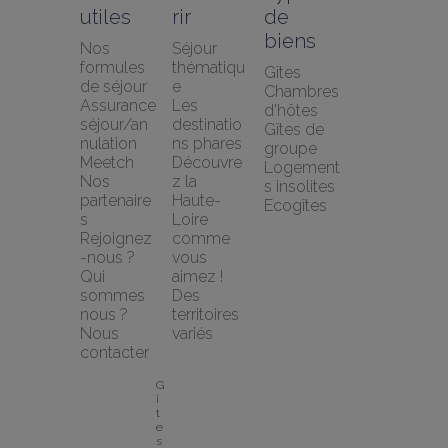
utiles
rir
de 
biens
Nos 
Séjour 
formules 
thématiqu
Gîtes
de séjour
e
Chambres 
Assurance 
Les 
d'hôtes
séjour/an
destinatio
Gîtes de 
nulation 
ns phares
groupe
Meetch
Découvre
Logement
Nos 
z la 
s insolites
partenaire
Haute-
Ecogîtes
s
Loire 
Rejoignez
comme 
-nous ?
vous 
Qui 
aimez !
sommes 
Des 
nous ?
territoires 
Nous 
variés
contacter
G
î
t
e
s 