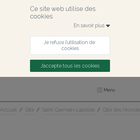
Ce site web utilise des 
cookies
En savoir plus 
Je refuse l’utilisation de 
cookies
J’accepte tous les cookies
Menu
Accueil
/
Gîte
/
Saint-Germain-Laprade
/
Gite des hironde