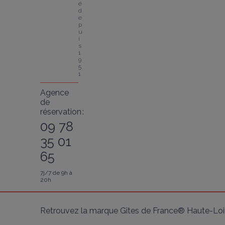
é 
d
e
p
u
i
s 
1
9
5
1
Agence
de
réservation :
09 78
35 01
65
7j/7 de 9h à
20h
Retrouvez la marque Gîtes de France® Haute-Loir