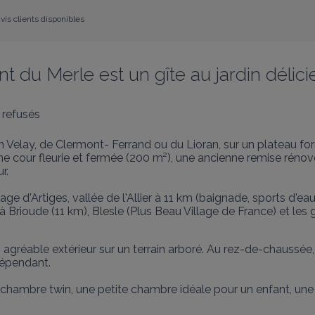
vis clients disponibles
t du Merle est un gîte au jardin délic
 refusés
n Velay, de Clermont- Ferrand ou du Lioran, sur un plateau fo
ne cour fleurie et fermée (200 m²), une ancienne remise réno
.

village d'Artiges, vallée de l'Allier à 11 km (baignade, sports 
 Brioude (11 km), Blesle (Plus Beau Village de France) et les 
 agréable extérieur sur un terrain arboré. Au rez-de-chaussée
épendant. 

chambre twin, une petite chambre idéale pour un enfant, une s