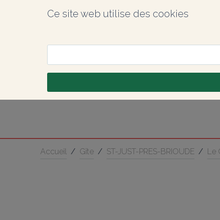
Ce site web utilise des cookies
Accueil
/
Gîte
/
ST-JUST-PRES-BRIOUDE
/
Le 