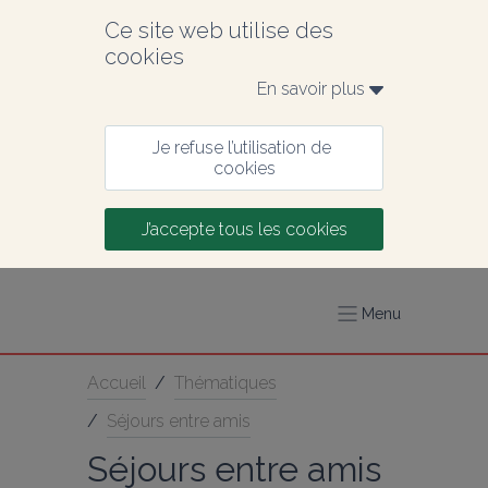
Ce site web utilise des 
cookies
En savoir plus 
Je refuse l’utilisation de 
cookies
J’accepte tous les cookies
Menu
Accueil
/
Thématiques
/
Séjours entre amis
Séjours entre amis