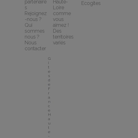
partenaire
Haute-
Ecogîtes
s
Loire 
Rejoignez
comme 
-nous ?
vous 
Qui 
aimez !
sommes 
Des 
nous ?
territoires 
Nous 
variés
contacter
G
î
t
e
s 
d
e 
F
r
a
n
c
e 
H
a
u
t
e
-