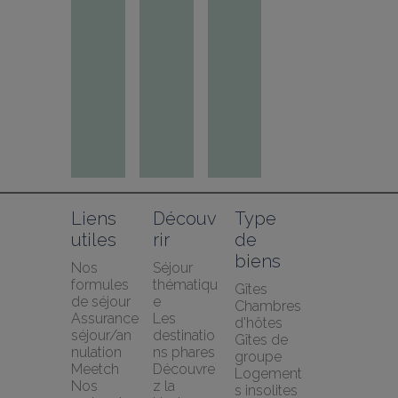
Liens 
Découv
Type 
utiles
rir
de 
biens
Nos 
Séjour 
formules 
thématiqu
Gîtes
de séjour
e
Chambres 
Assurance 
Les 
d'hôtes
séjour/an
destinatio
Gîtes de 
nulation 
ns phares
groupe
Meetch
Découvre
Logement
Nos 
z la 
s insolites