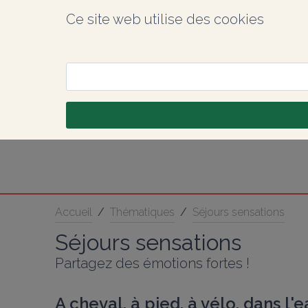
Ce site web utilise des cookies
Accueil
/
Thématiques
/
Séjours sensations
Séjours sensations
Partagez des émotions fortes !
A cheval, à pied, à vélo, dans l'e